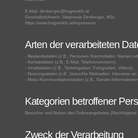
E-Mail: dirnberger@fragnerkfz.at
Geschäftsführerin: Stephanie Dirnberger, MSc
https://www.fragnerkfz.at/impressum
Arten der verarbeiteten Da
- Bestandsdaten (z.B., Personen-Stammdaten, Namen od
- Kontaktdaten (z.B., E-Mail, Telefonnummern).
- Inhaltsdaten (z.B., Texteingaben, Fotografien, Videos).
- Nutzungsdaten (z.B., besuchte Webseiten, Interesse an I
- Meta-/Kommunikationsdaten (z.B., Geräte-Informationen
Kategorien betroffener Per
Besucher und Nutzer des Onlineangebotes (Nachfolgend 
Zweck der Verarbeitung