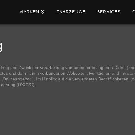
MARKEN
FAHRZEUGE
SERVICES
g
 Umfang und Zweck der Verarbeitung von personenbezogenen Daten (na
tes und der mit ihm verbundenen Webseiten, Funktionen und Inhalte s
Onlineangebot“). Im Hinblick auf die verwendeten Begrifflichkeiten, wi
verordnung (DSGVO).