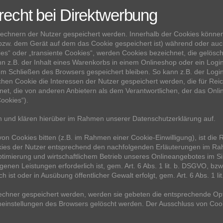
echt bei Direktwerbung
 Rechnern der Nutzer gespeichert werden. Innerhalb der Cookies könne
(bzw. dem Gerät auf dem das Cookie gespeichert ist) während oder au
es“ oder „transiente Cookies“, werden Cookies bezeichnet, die gelösc
n z.B. der Inhalt eines Warenkorbs in einem Onlineshop oder ein Logi
em Schließen des Browsers gespeichert bleiben. So kann z.B. der Logi
hen Cookie die Interessen der Nutzer gespeichert werden, die für R
net, die von anderen Anbietern als dem Verantwortlichen, der das Onli
ookies“).
 und klären hierüber im Rahmen unserer Datenschutzerklärung auf.
on Cookies bitten (z.B. im Rahmen einer Cookie-Einwilligung), ist die Re
s der Nutzer entsprechend den nachfolgenden Erläuterungen im Rah
ptimierung und wirtschaftlichem Betrieb unseres Onlineangebotes im Sin
enen Leistungen erforderlich ist, gem. Art. 6 Abs. 1 lit. b. DSGVO, b
ich ist oder in Ausübung öffentlicher Gewalt erfolgt, gem. Art. 6 Abs. 1 l
Rechner gespeichert werden, werden sie gebeten die entsprechende Opt
meinstellungen des Browsers gelöscht werden. Der Ausschluss von Co