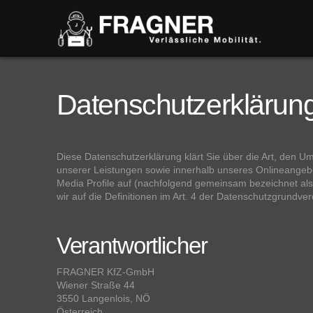
Datenschutzerklärun
Diese Datenschutzerklärung klärt Sie über die Art, den
unserer Leistungen sowie innerhalb unseres Onlineangebo
Media Profile auf (nachfolgend gemeinsam bezeichnet als „
wir auf die Definitionen im Art. 4 der Datenschutzgrund
Verantwortlicher
FRAGNER KfZ-GmbH
Wiener Straße 44
3550 Langenlois, NÖ
Österreich