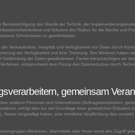
r Berücksichtigung des Stands der Technik, der Implementierungskost
rittswahrscheinlichkeit und Schwere des Risikos für die Rechte und Fre
ssenes Schutzniveau zu gewährleisten.
 Vertraulichkeit, Integrität und Verfügbarkeit von Daten durch Kont
Sicherung der Verfügbarkeit und ihrer Trennung. Des Weiteren haben w
f Gefährdung der Daten gewährleisten. Ferner berücksichtigen wir de
 Verfahren, entsprechend dem Prinzip des Datenschutzes durch Techni
sverarbeitern, gemeinsam Verant
ber anderen Personen und Unternehmen (Auftragsverarbeitern, gemein
gewähren, erfolgt dies nur auf Grundlage einer gesetzlichen Erlaubnis (
st), Nutzer eingewilligt haben, eine rechtliche Verpflichtung dies vorsie
nsgruppe offenbaren, übermitteln oder ihnen sonst den Zugriff gewäh