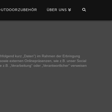
OUTDOORZUBEHÖR
ÜBER UNS
chfolgend kurz „Daten“) im Rahmen der Erbringung
owie externen Onlinepräsenzen, wie z.B. unser Social
e z.B. „Verarbeitung“ oder „Verantwortlicher“ verweisen