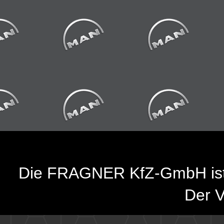
Die FRAGNER KfZ-GmbH is
Der V