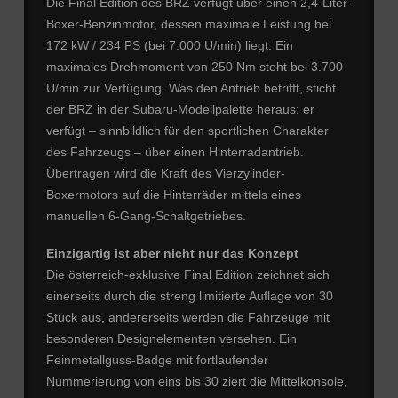
Die Final Edition des BRZ verfügt über einen 2,4-Liter-
Boxer-Benzinmotor, dessen maximale Leistung bei
172 kW / 234 PS (bei 7.000 U/min) liegt. Ein
maximales Drehmoment von 250 Nm steht bei 3.700
U/min zur Verfügung. Was den Antrieb betrifft, sticht
der BRZ in der Subaru-Modellpalette heraus: er
verfügt – sinnbildlich für den sportlichen Charakter
des Fahrzeugs – über einen Hinterradantrieb.
Übertragen wird die Kraft des Vierzylinder-
Boxermotors auf die Hinterräder mittels eines
manuellen 6-Gang-Schaltgetriebes.
Einzigartig ist aber nicht nur das Konzept
Die österreich-exklusive Final Edition zeichnet sich
einerseits durch die streng limitierte Auflage von 30
Stück aus, andererseits werden die Fahrzeuge mit
besonderen Designelementen versehen. Ein
Feinmetallguss-Badge mit fortlaufender
Nummerierung von eins bis 30 ziert die Mittelkonsole,