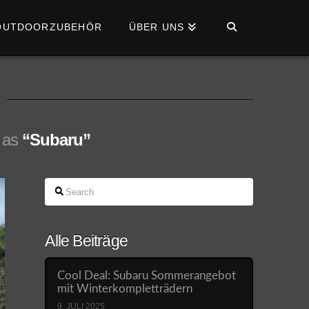
OUTDOORZUBEHÖR
ÜBER UNS
d as
“Subaru”
Search
Alle Beiträge
Cool Deal: Subaru Sommerangebot
mit Winterkompletträdern
9. JULI 2025